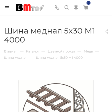
0
Корзина
Шина медная 5x30 М1
4000
—
—
—
—
Главная
Каталог
Цветной прокат
Медь
—
Шина медная
Шина медная 5x30 М1 4000