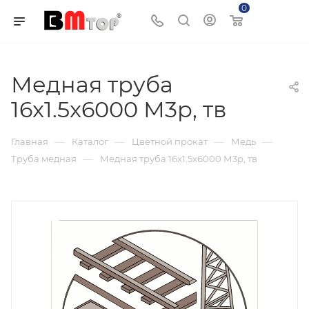
0
Корзина
Медная труба
16x1.5x6000 М3р, тв
—
—
—
—
Главная
Каталог
Цветной прокат
Медь
—
Труба медная
Медная труба 16x1.5x6000 М3р, тв