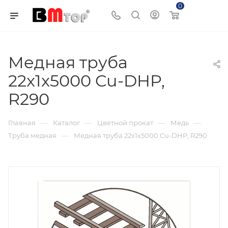
0
Корзина
Медная труба
22x1x5000 Cu-DHP,
R290
—
—
—
—
Главная
Каталог
Цветной прокат
Медь
—
Труба медная
Медная труба 22x1x5000 Cu-DHP, R290