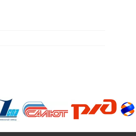
/>
/>
/>