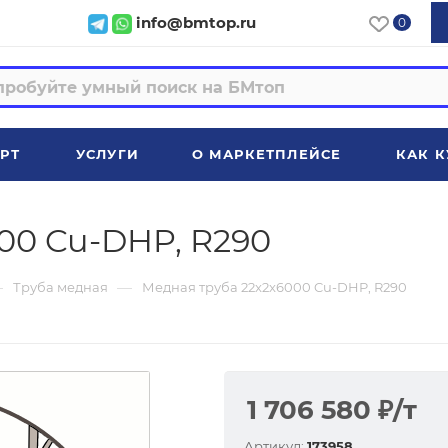
info@bmtop.ru
0
РТ
УСЛУГИ
О МАРКЕТПЛЕЙСЕ
КАК К
00 Cu-DHP, R290
—
—
Труба медная
Медная труба 22x2x6000 Cu-DHP, R290
1 706 580
₽
/т
Артикул:
173958