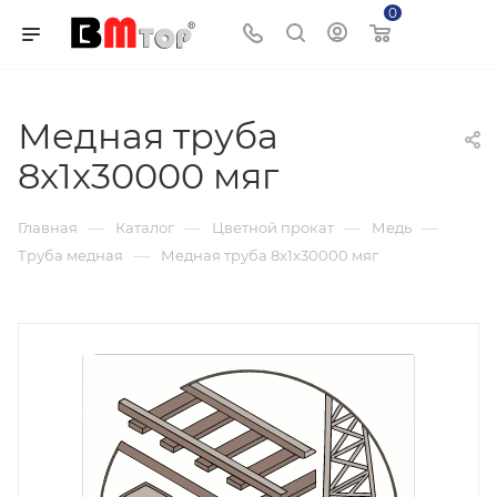
0
Корзина
Медная труба
8x1x30000 мяг
—
—
—
—
Главная
Каталог
Цветной прокат
Медь
—
Труба медная
Медная труба 8x1x30000 мяг