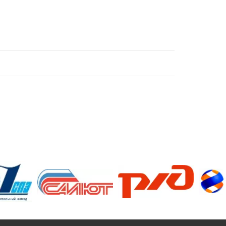
/>
/>
/>