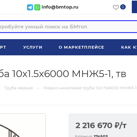
info@bmtop.ru
0
РТ
УСЛУГИ
О МАРКЕТПЛЕЙСЕ
КАК К
а 10x1.5x6000 МНЖ5-1, тв
—
—
Труба медная
Медно-никелевая труба 10x1.5x6000 МНЖ5-1,
2 216 670
₽
/т
Артикул:
174503