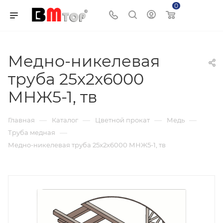
0
Корзина
Медно-никелевая
труба 25x2x6000
МНЖ5-1, тв
—
—
—
—
Главная
Каталог
Цветной прокат
Медь
—
Труба медная
Медно-никелевая труба 25x2x6000 МНЖ5-1, тв