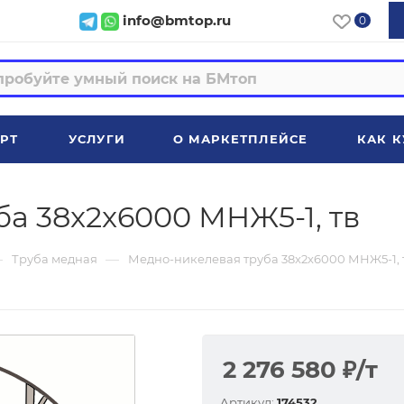
info@bmtop.ru
0
РТ
УСЛУГИ
О МАРКЕТПЛЕЙСЕ
КАК К
а 38x2x6000 МНЖ5-1, тв
—
—
Труба медная
Медно-никелевая труба 38x2x6000 МНЖ5-1, 
2 276 580
₽
/т
Артикул:
174532