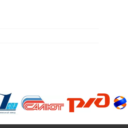
/>
/>
/>