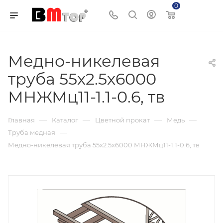
0
Корзина
Медно-никелевая
труба 55x2.5x6000
МНЖМц11-1.1-0.6, тв
—
—
—
—
Главная
Каталог
Цветной прокат
Медь
—
Труба медная
Медно-никелевая труба 55x2.5x6000 МНЖМц11-1.1-0.6, тв