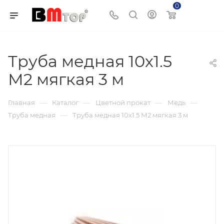
0
Корзина
Труба медная 10х1.5
М2 мягкая 3 м
—
—
—
—
Главная
Каталог
Цветной прокат
Медь
—
Труба медная
Труба медная 10х1.5 М2 мягкая 3 м