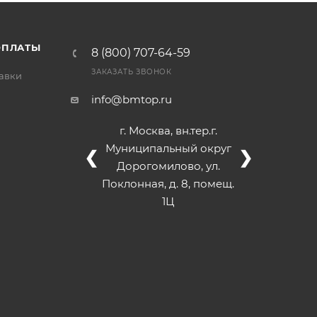
/>
/>
/>
ОПЛАТЫ
8 (800) 707-64-59
ЗАКАЗАТЬ ЗВОНОК
тавки
info@bmtop.ru
г. Москва, вн.тер.г.
Муниципальный округ
❮
❯
Дорогомилово, ул.
Поклонная, д. 8, помещ.
1Ц