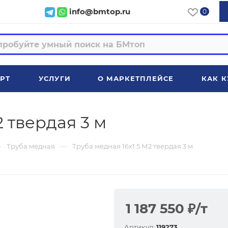
info@bmtop.ru
0
РТ
УСЛУГИ
О МАРКЕТПЛЕЙСЕ
КАК К
2 твердая 3 м
—
—
Труба медная
Труба медная 16х1.5 М2 твердая 3 м
1 187 550
₽
/т
Артикул:
119273