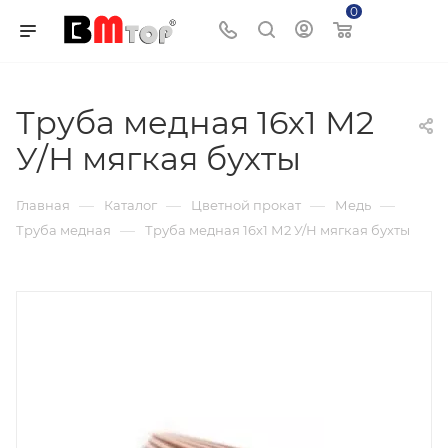
0
Корзина
Труба медная 16х1 М2
У/Н мягкая бухты
—
—
—
—
Главная
Каталог
Цветной прокат
Медь
—
Труба медная
Труба медная 16х1 М2 У/Н мягкая бухты