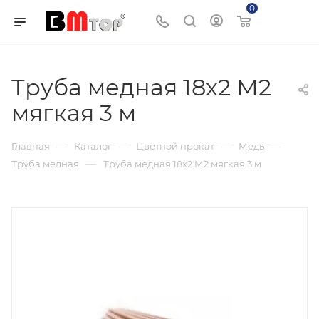
0
Корзина
Труба медная 18х2 М2
мягкая 3 м
—
—
—
—
Главная
Каталог
Цветной прокат
Медь
—
Труба медная
Труба медная 18х2 М2 мягкая 3 м