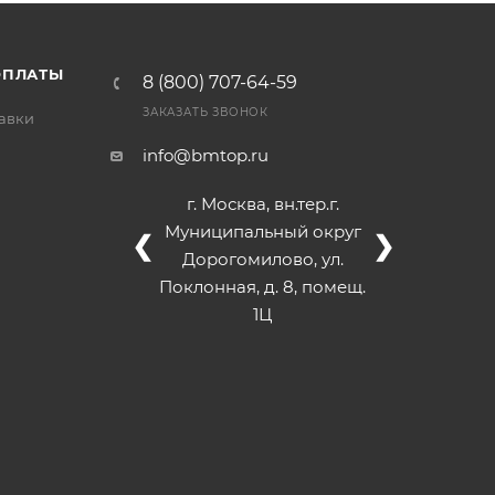
/>
/>
/>
ОПЛАТЫ
8 (800) 707-64-59
ЗАКАЗАТЬ ЗВОНОК
тавки
info@bmtop.ru
г. Москва, вн.тер.г.
Муниципальный округ
❮
❯
Дорогомилово, ул.
Поклонная, д. 8, помещ.
1Ц