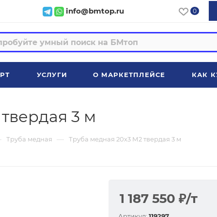
info@bmtop.ru
0
РТ
УСЛУГИ
О МАРКЕТПЛЕЙСЕ
КАК К
 твердая 3 м
—
—
Труба медная
Труба медная 20х3 М2 твердая 3 м
1 187 550
₽
/т
Артикул:
119297