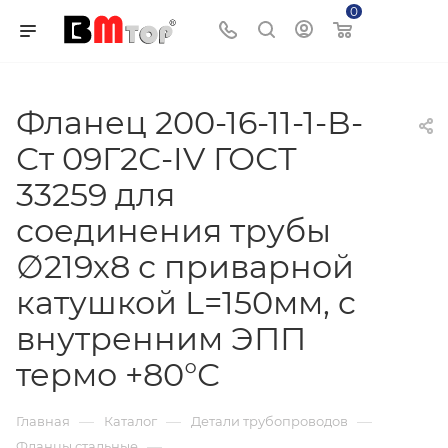
0
Корзина
Фланец 200-16-11-1-В-
Ст 09Г2С-IV ГОСТ
33259 для
соединения трубы
∅219х8 с приварной
катушкой L=150мм, c
внутренним ЭПП
термо +80°С
—
—
—
Главная
Каталог
Детали трубопроводов
—
Фланцы стальные