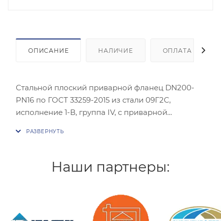
ОПИСАНИЕ
НАЛИЧИЕ
ОПЛАТА
Стальной плоский приварной фланец DN200-
PN16 по ГОСТ 33259-2015 из стали 09Г2С,
исполнение 1-В, группа IV, с приварной
катушкой из трубы ∅219×8 длиной 150 мм с
внутренним ЭПП термо (+80 °C) по ТУ 24.20.13-
002-81006289-2019 — аналог позиции Row 342
для трубопровода DN200. Катушка длиной 150
Наши партнеры:
мм (против 200 мм для DN300) соответствует
меньшим строительным длинам тепловой
изоляции и меньшему рабочему пространству у
фланца DN200. Фланец DN200-PN16 из 09Г2С по