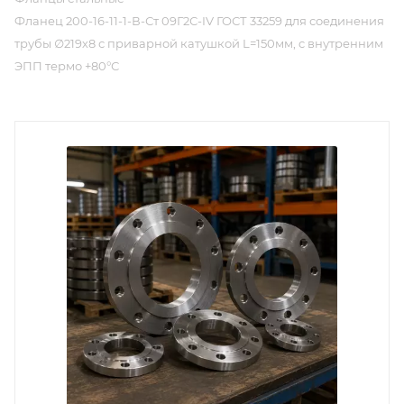
Фланец 200-16-11-1-В-Ст 09Г2С-IV ГОСТ 33259 для соединения
трубы ∅219х8 с приварной катушкой L=150мм, c внутренним
ЭПП термо +80°С