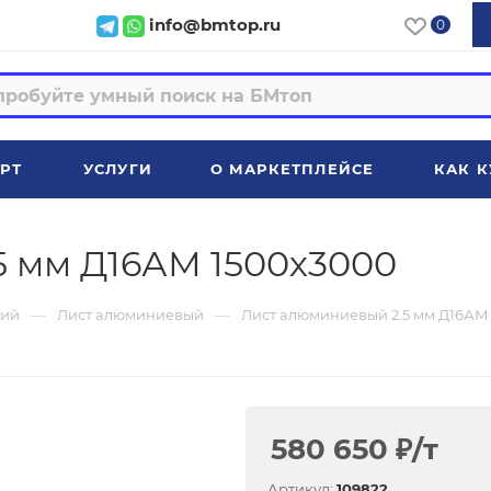
info@bmtop.ru
0
РТ
УСЛУГИ
О МАРКЕТПЛЕЙСЕ
КАК К
5 мм Д16АМ 1500х3000
—
—
ий
Лист алюминиевый
Лист алюминиевый 2.5 мм Д16АМ
580 650
₽
/т
Артикул:
109822