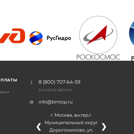
/>
/>
/
ОПЛАТЫ
8 (800) 707-64-59
ЗАКАЗАТЬ ЗВОНОК
тавки
info@bmtop.ru
г. Москва, вн.тер.г.
Муниципальный округ
❮
❯
Дорогомилово, ул.