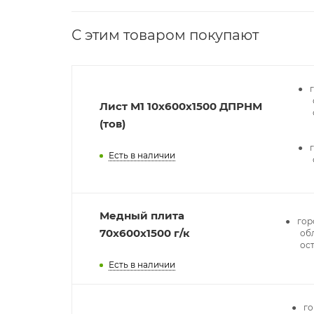
С этим товаром покупают
Лист М1 10х600х1500 ДПРНМ
(тов)
Есть в наличии
Медный плита
гор
70x600x1500 г/к
обл
ос
Есть в наличии
го