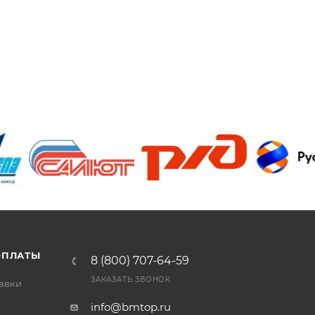
/>
/>
/>
ОПЛАТЫ
8 (800) 707-64-59
ЗАКАЗАТЬ ЗВОНОК
тавки
info@bmtop.ru