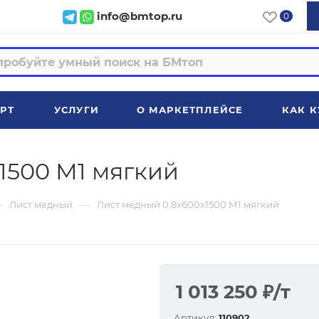
info@bmtop.ru
0
РТ
УСЛУГИ
О МАРКЕТПЛЕЙСЕ
КАК К
1500 М1 мягкий
—
—
Лист медный
Лист медный 0.8x600х1500 М1 мягкий
1 013 250
₽
/т
Артикул:
110902