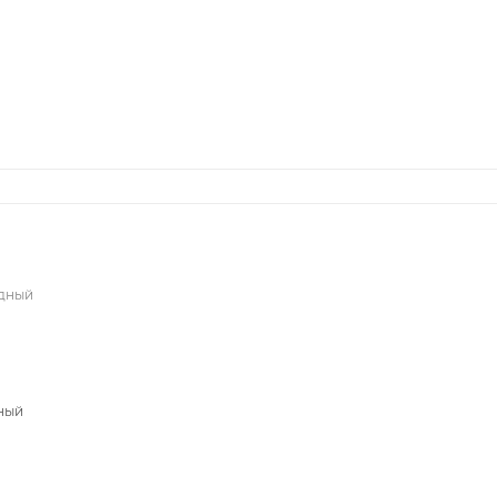
едный
ный