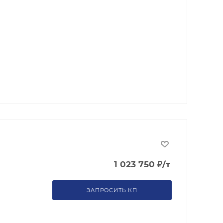
1 023 750
₽
/т
ЗАПРОСИТЬ КП