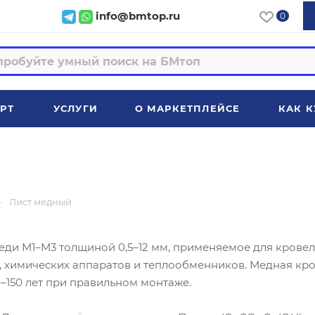
info@bmtop.ru
0
РТ
УСЛУГИ
О МАРКЕТПЛЕЙСЕ
КАК К
—
Лист медный
еди М1–М3 толщиной 0,5–12 мм, применяемое для крове
 химических аппаратов и теплообменников. Медная кр
–150 лет при правильном монтаже.