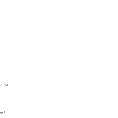
едный
ный