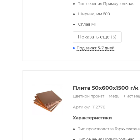
Тип сечения
Прямоугольная
Ширина, мм
600
Сплав
М1
Показать еще
(5)
Под заказ: 5-7 дней
Плита 50x600х1500 г/к
-
-
Цветной прокат
Медь
Лист м
Артикул: 112778
Характеристики
Тип производства
Горячекатан
Тип сечения
Прямоугольная