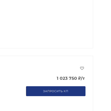
1 023 750
₽
/т
ЗАПРОСИТЬ КП