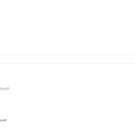
едный
ный