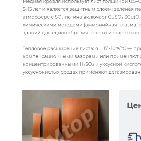
Медная кровля использует лист толщиной 0,5–0
5–15 лет и является защитным слоем: зелёная
атмосфере с SO₂ патина включает CuSO₄·3Cu(O
химическими методами (аммонийная плазма, со
зданий для единообразия нового и старого по
Тепловое расширение листа: α = 17×10⁻⁶/°C — 
компенсационными зазорами или применяют ск
концентрированными H₂SO₄ и уксусной кислото
уксуснокислых средах применяют дегазирован
Цен