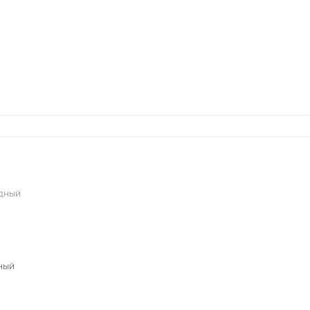
едный
ный