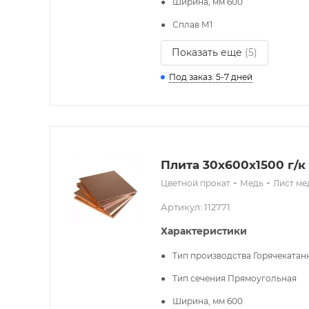
Ширина, мм
600
Сплав
М1
Показать еще
(5)
Под заказ: 5-7 дней
Плита 30x600х1500 г/к
-
-
Цветной прокат
Медь
Лист м
Артикул: 112771
Характеристики
Тип производства
Горячекатан
Тип сечения
Прямоугольная
Ширина, мм
600