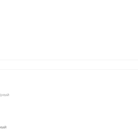
едный
ный