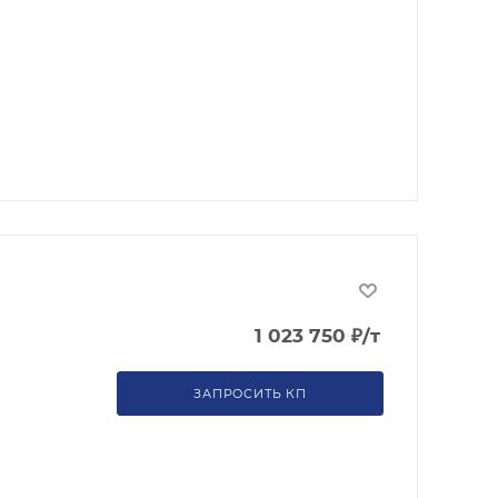
1 023 750
₽
/т
ЗАПРОСИТЬ КП