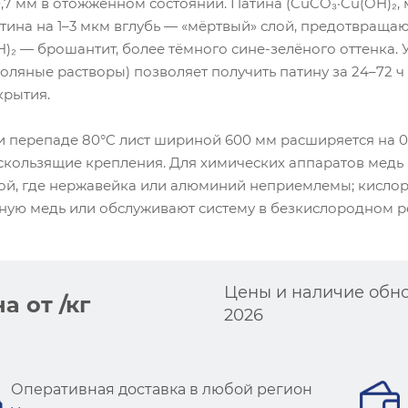
,7 мм в отожжённом состоянии. Патина (CuCO₃·Cu(OH)₂, 
 патина на 1–3 мкм вглубь — «мёртвый» слой, предотвра
H)₂ — брошантит, более тёмного сине-зелёного оттенка
ляные растворы) позволяет получить патину за 24–72 ч
крытия.
при перепаде 80°C лист шириной 600 мм расширяется на 
ользящие крепления. Для химических аппаратов медь 
й, где нержавейка или алюминий неприемлемы; кислоро
ную медь или обслуживают систему в безкислородном р
Цены и наличие обно
а от /кг
2026
Оперативная доставка в любой регион