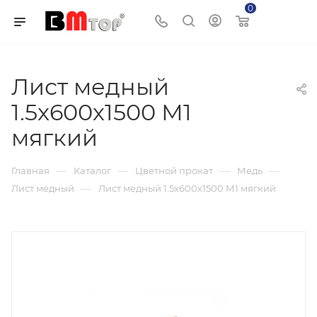
0
Корзина
Лист медный
1.5x600х1500 М1
мягкий
—
—
—
—
Главная
Каталог
Цветной прокат
Медь
—
Лист медный
Лист медный 1.5x600х1500 М1 мягкий