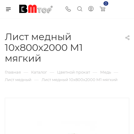
0
Корзина
Лист медный
10x800х2000 М1
мягкий
—
—
—
—
Главная
Каталог
Цветной прокат
Медь
—
Лист медный
Лист медный 10x800х2000 М1 мягкий