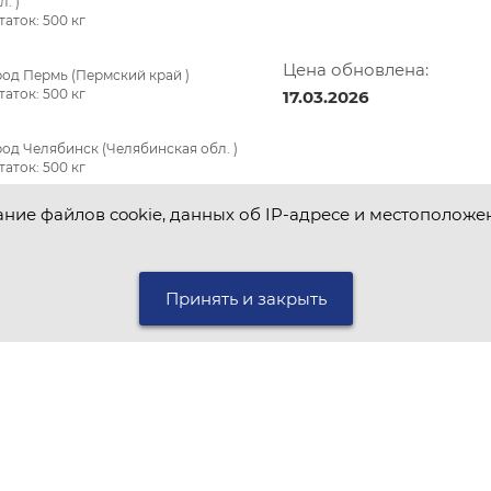
л. )
таток:
500
кг
Цена обновлена:
род Пермь (Пермский край )
таток:
500
кг
17.03.2026
род Челябинск (Челябинская обл. )
таток:
500
кг
ание файлов cookie, данных об IP-адресе и местоположе
Цена обновлена:
17.03.2026
Принять и закрыть
Цена обновлена:
17.03.2026