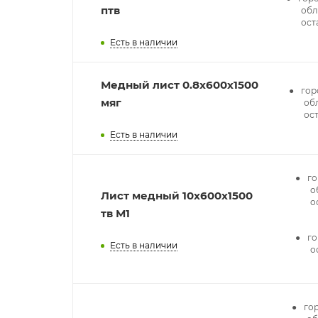
птв
обл.
ост
Есть в наличии
Медный лист 0.8x600x1500
гор
мяг
обл
ос
Есть в наличии
го
о
Лист медный 10х600х1500
о
тв М1
го
Есть в наличии
о
го