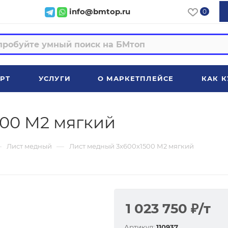
info@bmtop.ru
0
РТ
УСЛУГИ
О МАРКЕТПЛЕЙСЕ
КАК К
500 М2 мягкий
—
—
Лист медный
Лист медный 3x600х1500 М2 мягкий
1 023 750
₽
/т
Артикул:
110937