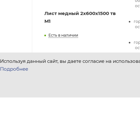
об
ос
Лист медный 2х600х1500 тв
М1
го
ос
Есть в наличии
го
ос
Используя данный сайт, вы даете согласие на использов
Подробнее
Плита 50x600х1500 г/к
Есть в наличии
Плита 40x600х1500 г/к
Есть в наличии
Лист медный 80x600х1500 М1 г/к