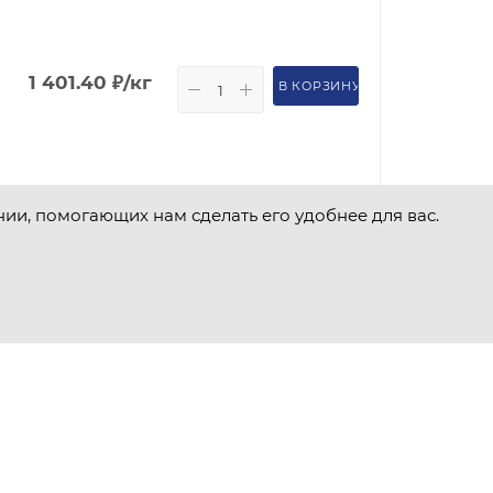
1 401.40
₽
/кг
В КОРЗИНУ
нии, помогающих нам сделать его удобнее для вас.
1 023 750
₽
/т
ЗАПРОСИТЬ КП
1 023 750
₽
/т
ЗАПРОСИТЬ КП