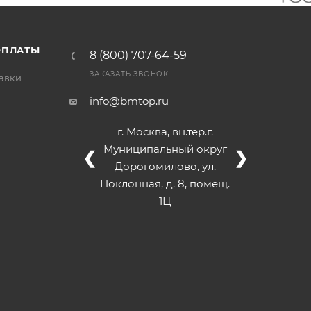
/>
/>
/>
ОПЛАТЫ
8 (800) 707-64-59
ЗАКАЗАТЬ ЗВОНОК
тавки
info@bmtop.ru
г. Москва, вн.тер.г.
Муниципальный округ
❮
❯
Дорогомилово, ул.
Поклонная, д. 8, помещ.
1Ц