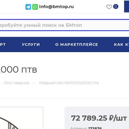
info@bmtop.ru
0
РТ
УСЛУГИ
О МАРКЕТПЛЕЙСЕ
КАК К
000 птв
—
—
Лист медный
Медный лист 6x1000x2000 птв
72 789.25
₽
/шт
Артикул:
173876