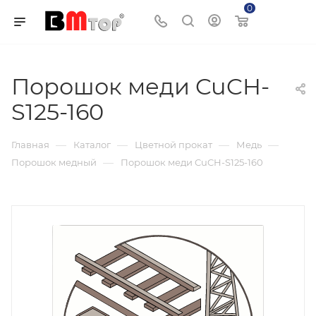
0
Корзина
Порошок меди CuCH-
S125-160
—
—
—
—
Главная
Каталог
Цветной прокат
Медь
—
Порошок медный
Порошок меди CuCH-S125-160