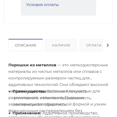
Условия оплаты
ОПИСАНИЕ
НАЛИЧИЕ
ОПЛАТА
Порошки из металлов
— это мелкодисперсные
материалы из чистых металлов или сплавов с
контролируемым размером частиц для
аддитивных технологий. Они обладают высокой
чистотой состава и отличной текучестью для
Преимущества:
Высокая плотность
равномерного напыления. Порошки
уплотнения, отличная свариваемость,
характеризуются сферической формой и узким
минимальная пористость.
фракционным распределением без
Применение:
Аддитивное производство,