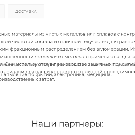
ДОСТАВКА
ные материалы из чистых металлов или сплавов с конт
окой чистотой состава и отличной текучестью для рав
зким фракционным распределением без агломерации. Их
ромышленности
порошки из металлов
применяются для со
. Они используются в производстве защитных покрытий
нения, отличная свариваемость, минимальная пористост
атериалом для паст и контактов с отличной проводимос
 напыление покрытий, электроника, медицина.
изводственных затрат.
Наши партнеры: