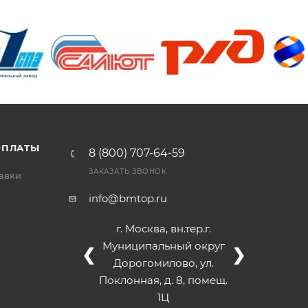
/>
/>
/>
ОПЛАТЫ
8 (800) 707-64-59
ЗАКАЗАТЬ ЗВОНОК
тавки
info@bmtop.ru
г. Москва, вн.тер.г.
Муниципальный округ
❮
❯
Дорогомилово, ул.
Поклонная, д. 8, помещ.
1Ц