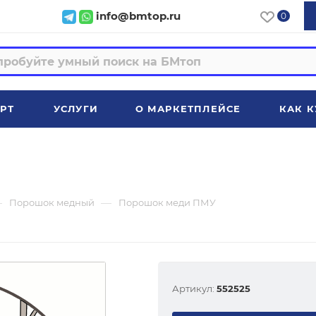
info@bmtop.ru
0
РТ
УСЛУГИ
О МАРКЕТПЛЕЙСЕ
КАК К
—
—
Порошок медный
Порошок меди ПМУ
Артикул:
552525