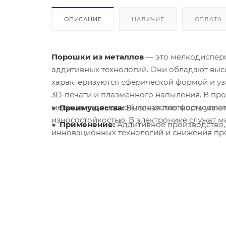
ОПИСАНИЕ
НАЛИЧИЕ
ОПЛАТА
Порошки из металлов
— это мелкодисперс
аддитивных технологий. Они обладают выс
характеризуются сферической формой и у
3D-печати и плазменного напыления. В п
медицине с высокой точностью формования
Преимущества:
Высокая плотность уплот
износостойкостью. В электронике служат м
Применение:
Аддитивное производство,
инновационных технологий и снижения про