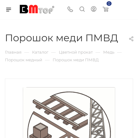
0
Корзина
Порошок меди ПМВД
—
—
—
—
Главная
Каталог
Цветной прокат
Медь
—
Порошок медный
Порошок меди ПМВД