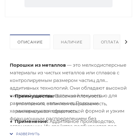
ОПИСАНИЕ
НАЛИЧИЕ
ОПЛАТА
Порошки из металлов
— это мелкодисперсные
материалы из чистых металлов или сплавов с
контролируемым размером частиц для
аддитивных технологий. Они обладают высокой
чистотой состава и отличной текучестью для
Преимущества:
Высокая плотность
равномерного напыления. Порошки
уплотнения, отличная свариваемость,
характеризуются сферической формой и узким
минимальная пористость.
фракционным распределением без
Применение:
Аддитивное производство,
агломерации. Их свойства подбираются под
напыление покрытий, электроника,
требования 3D-печати и плазменного
медицина.