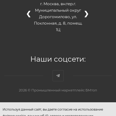
г. Москва, вн.тер.г.
Муниципальный округ
❮
❯
Дорогомилово, ул.
Поклонная, д. 8, помещ.
1Ц
Наши соцсети:
2026 © Промышленный маркетплейс БМтоп
Используя данный сайт, вы даете согласие на использование
файлов cookie, данных об IP-адресе и местоположении,