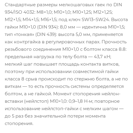
Стандартные размеры мелкошаговых гаек по DIN
934/ISO 4032: M8×1,0; M10×1,0; M10×1,25; M12×1,25;
M12×1,5; M14×1,5; M16×1,5; под ключ SW13–SW24. Высота
гайки M10×1,0 (DIN 934): 8,0 мм — идентична M10×1,5;
тип «тонкая» (DIN 439): высота 5,0 мм, применяется
как контргайка в регулировочных парах. Прочность
резьбового соединения M10×1,0 с болтом класса 8.8:
предельная нагрузка по телу болта — 43,7 кН;
мелкий шаг повышает площадь контакта витков,
поэтому при использовании совместимой гайки
класса 8 срыв происходит по стержню болта, а не по
виткам — то есть прочность системы определяется
болтом, а не гайкой. Момент стопорения нейлон-
вставки (нейлстоп) M10×1,0: 0,9–1,8 Н·м; повторное
использование нейлстоп-гайки с мелким шагом —
до 5 раз без значительной потери момента
стопорения.